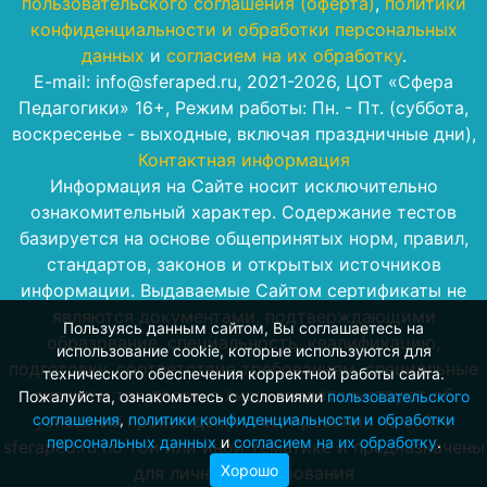
пользовательского соглашения (оферта)
,
политики
конфиденциальности и обработки персональных
данных
и
согласием на их обработку
.
E-mail: info@sferaped.ru, 2021-2026, ЦОТ «Сфера
Педагогики» 16+, Режим работы: Пн. - Пт. (суббота,
воскресенье - выходные, включая праздничные дни),
Контактная информация
Информация на Сайте носит исключительно
ознакомительный характер. Содержание тестов
базируется на основе общепринятых норм, правил,
стандартов, законов и открытых источников
информации. Выдаваемые Сайтом сертификаты не
являются документами, подтверждающими
Пользуясь данным сайтом, Вы соглашаетесь на
образование, специальность, квалификацию,
использование cookie, которые используются для
подготовку, соответствие требованиям, специальные
технического обеспечения корректной работы сайта.
знания и так далее, а лишь свидетельствуют об
Пожалуйста, ознакомьтесь с условиями
пользовательского
успешном прохождении тестирования на сайте
соглашения
,
политики конфиденциальности и обработки
персональных данных
и
согласием на их обработку
.
sferaped.ru по той или иной тематике и предназначены
Хорошо
для личного пользования