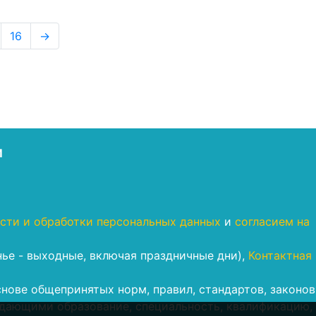
16
→
М
сти и обработки персональных данных
и
согласием на
енье - выходные, включая праздничные дни),
Контактная
нове общепринятых норм, правил, стандартов, законов
дающими образование, специальность, квалификацию,