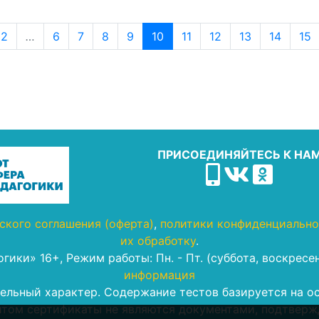
2
…
6
7
8
9
10
11
12
13
14
15
ПРИСОЕДИНЯЙТЕСЬ К НА
ского соглашения (оферта)
,
политики конфиденциально
их обработку
.
гогики» 16+, Режим работы: Пн. - Пт. (суббота, воскрес
информация
льный характер. Содержание тестов базируется на ос
том сертификаты не являются документами, подтверж