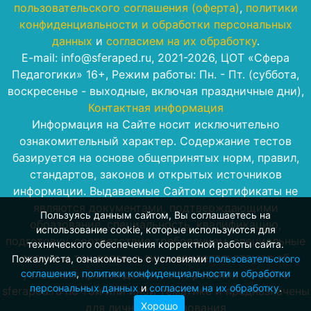
пользовательского соглашения (оферта)
,
политики
конфиденциальности и обработки персональных
данных
и
согласием на их обработку
.
E-mail: info@sferaped.ru, 2021-2026, ЦОТ «Сфера
Педагогики» 16+, Режим работы: Пн. - Пт. (суббота,
воскресенье - выходные, включая праздничные дни),
Контактная информация
Информация на Сайте носит исключительно
ознакомительный характер. Содержание тестов
базируется на основе общепринятых норм, правил,
стандартов, законов и открытых источников
информации. Выдаваемые Сайтом сертификаты не
являются документами, подтверждающими
Пользуясь данным сайтом, Вы соглашаетесь на
образование, специальность, квалификацию,
использование cookie, которые используются для
подготовку, соответствие требованиям, специальные
технического обеспечения корректной работы сайта.
знания и так далее, а лишь свидетельствуют об
Пожалуйста, ознакомьтесь с условиями
пользовательского
соглашения
,
политики конфиденциальности и обработки
успешном прохождении тестирования на сайте
персональных данных
и
согласием на их обработку
.
sferaped.ru по той или иной тематике и предназначены
Хорошо
для личного пользования